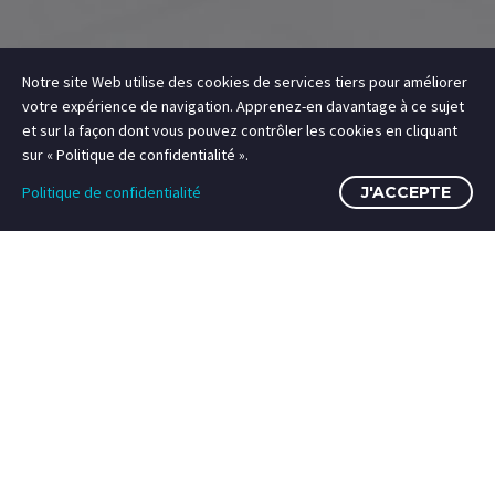
Notre site Web utilise des cookies de services tiers pour améliorer
votre expérience de navigation. Apprenez-en davantage à ce sujet
et sur la façon dont vous pouvez contrôler les cookies en cliquant
sur « Politique de confidentialité ».
Politique de confidentialité
J'ACCEPTE
Accueil
Works (Demo)
Interior Work AvroKo Project (Demo)


6 avril 2018
Architecture (Demo)
Decor (Demo)
Interiors