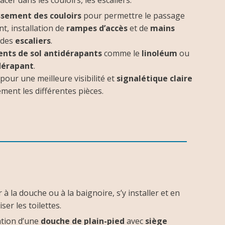
cer dans les couloirs, les escaliers.
ssement des couloirs
pour permettre le passage
nt, installation de
rampes d’accès
et de
mains
 des
escaliers
.
nts de sol antidérapants
comme le
linoléum
ou
dérapant
.
pour une meilleure visibilité et
signalétique claire
ment les différentes pièces.
à la douche ou à la baignoire, s’y installer et en
liser les toilettes.
ation d’une
douche de plain-pied
avec
siège