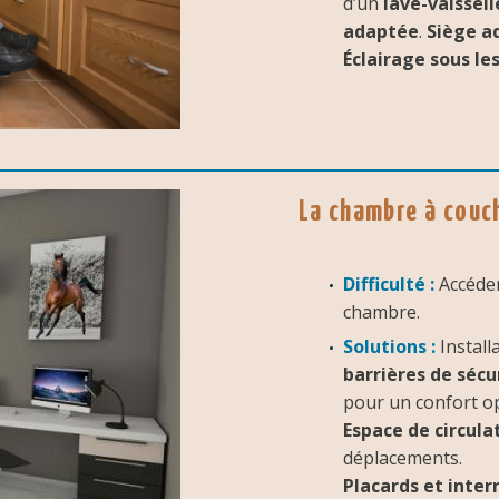
d’un
lave-vaissell
adaptée
.
Siège ad
Éclairage sous le
La chambre à couch
Difficulté :
Accéder 
chambre.
Solutions :
Install
barrières de sécu
pour un confort op
Espace de circula
déplacements.
Placards et interr