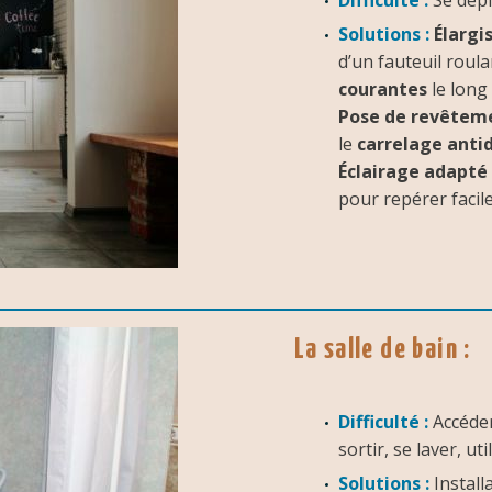
Difficulté :
Se dépla
Solutions :
Élargi
d’un fauteuil roula
courantes
le long
Pose de revêteme
le
carrelage anti
Éclairage adapté
pour repérer facile
La salle de bain :
Difficulté :
Accéder 
sortir, se laver, uti
Solutions :
Install