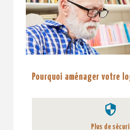
Pourquoi aménager votre l


Plus de sécur