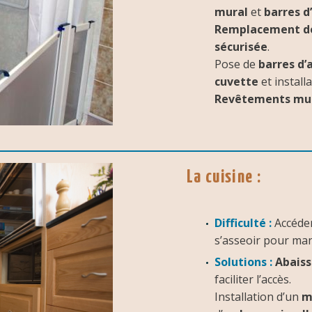
mural
et
barres d
Remplacement de
sécurisée
.
Pose de
barres d’
cuvette
et install
Revêtements mura
La cuisine :
Difficulté :
Accéder
s’asseoir pour ma
Solutions :
Abaiss
faciliter l’accès.
Installation d’un
m