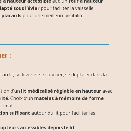
e à hauteur accessible
et d’un
four à hauteur
apté sous l’évier
pour faciliter la vaisselle.
s placards
pour une meilleure visibilité..
er :
au lit, se lever et se coucher, se déplacer dans la
ation d’un
lit médicalisé réglable en hauteur
avec
rité
. Choix d’un
matelas à mémoire de forme
timal.
tion suffisant
autour du lit pour faciliter les
upteurs accessibles depuis le lit
.