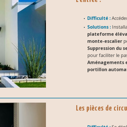
Difficulté :
Accéder
Solutions :
Install
plateforme éléva
monte-escalier
po
Suppression du se
pour faciliter le p
Aménagements ex
portillon automa
Les pièces de circu