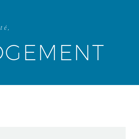
té,
OGEMENT