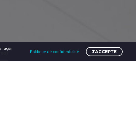
a façon
Politique de confidentialité
J'ACCEPTE
mo)

