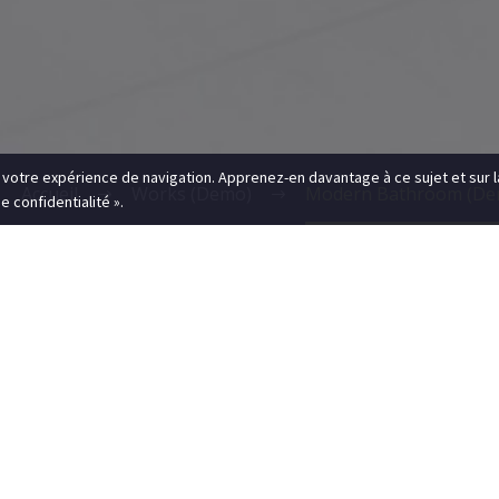
r votre expérience de navigation. Apprenez-en davantage à ce sujet et sur l
Accueil
Works (Demo)
Modern Bathroom (De
 confidentialité ».
erior (Demo)
Exteriority (Demo)